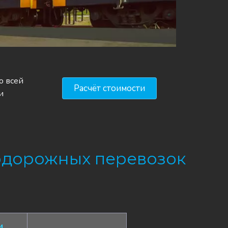
 всей 
Расчёт стоимости
 
одорожных перевозок
и